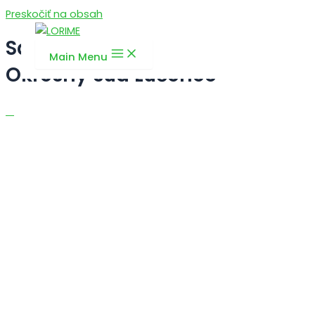
Preskočiť na obsah
Sádrokatónové konštrukcie
Main Menu
Okresný súd Lučenec