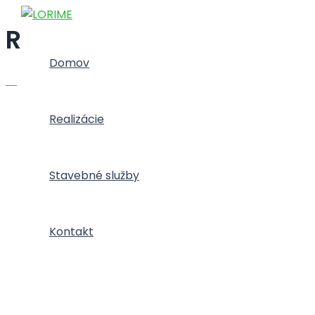
Preskočiť
na
Rekonštrukcia pohľadov
obsah
Domov
Realizácie
Stavebné služby
Kontakt