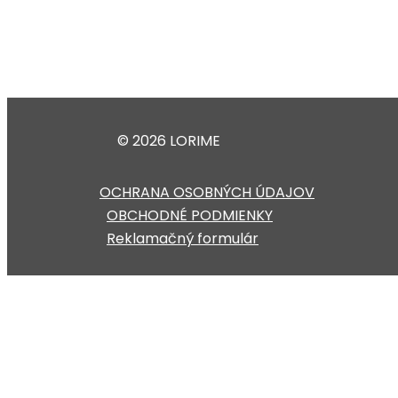
© 2026 LORIME
OCHRANA OSOBNÝCH ÚDAJOV
OBCHODNÉ PODMIENKY
Reklamačný formulár
Táto webstránka používa súbory cookies
Na prispôsobenie obsahu a reklám, poskytovanie funkcií
webové stránky, poskytujeme aj našim partnerom v oblast